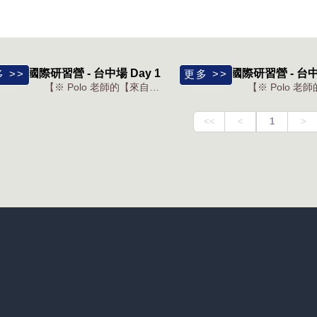
23冬季國際研習營 - 台中場 Day 1
2023冬季國際研習營 - 台中場
【※ Polo 老師的【來自奧福音樂的啟迪與共鳴】台中場 D...