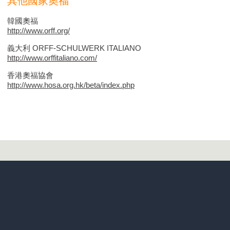
其他國家奧福
韓國奧福
http://www.orff.org/
義大利 ORFF-SCHULWERK ITALIANO
http://www.orffitaliano.com/
香港奧福協會
http://www.hosa.org.hk/beta/index.php