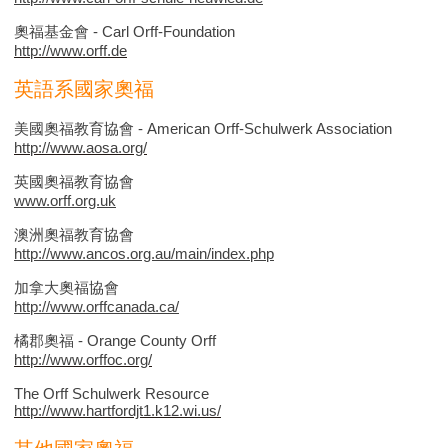
奧福基金會 - Carl Orff-Foundation
http://www.orff.de
英語系國家奧福
美國奧福教育協會 - American Orff-Schulwerk Association
http://www.aosa.org/
英國奧福教育協會
www.orff.org.uk
澳洲奧福教育協會
http://www.ancos.org.au/main/index.php
加拿大奧福協會
http://www.orffcanada.ca/
橘郡奧福 - Orange County Orff
http://www.orffoc.org/
The Orff Schulwerk Resource
http://www.hartfordjt1.k12.wi.us/